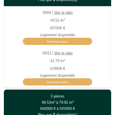
D004 |
Voir le plan
49.52 m²
457000 €
Logement disponible
Demande d'option
D011 |
Voir le plan
42.79 m²
419000 €
Logement disponible
Demande d'option
3 pièces
66.53m² à 79.92 m²
640000 € à 935000 €
Plus que
5
disponible(s)